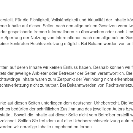
erstellt. Für die Richtigkeit, Vollständigkeit und Aktualität der Inhalt
ene Inhalte auf diesen Seiten nach den allgemeinen Gesetzen verantwor
te oder gespeicherte fremde Informationen zu überwachen oder nach Ums
oder Sperrung der Nutzung von Informationen nach den allgemeinen Ges
s einer konkreten Rechtsverletzung möglich. Bei Bekanntwerden von e
tter, auf deren Inhalte wir keinen Einfluss haben. Deshalb können wir
tets der jeweilige Anbieter oder Betreiber der Seiten verantwortlich. D
htswidrige Inhalte waren zum Zeitpunkt der Verlinkung nicht erkennbar.
Rechtsverletzung nicht zumutbar. Bei Bekanntwerden von Rechtsverlet
erke auf diesen Seiten unterliegen dem deutschen Urheberrecht. Die Ver
tes bedürfen der schriftlichen Zustimmung des jeweiligen Autors bzw.
attet. Soweit die Inhalte auf dieser Seite nicht vom Betreiber erstellt
nzeichnet. Sollten Sie trotzdem auf eine Urheberrechtsverletzung auf
erden wir derartige Inhalte umgehend entfernen.