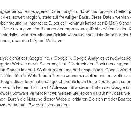
 Angabe personenbezogener Daten möglich. Soweit auf unseren Seiten
 dies, soweit möglich, stets auf freiwilliger Basis. Diese Daten werde
bertragung im Internet (z.B. bei der Kommunikation per E-Mail) Sicher
ich. Der Nutzung von im Rahmen der Impressumspflicht veröffentlichten 
erialien wird hiermit ausdrücklich widersprochen. Die Betreiber der Se
onen, etwa durch Spam-Mails, vor.
ysedienst der Google Inc. (''Google''). Google Analytics verwendet sog
g der Website durch Sie ermöglicht. Die durch den Cookie erzeugten 
r von Google in den USA übertragen und dort gespeichert. Google wird
ivitäten für die Websitebetreiber zusammenzustellen und um weitere m
oogle diese Informationen gegebenenfalls an Dritte übertragen, sofern
 wird in keinem Fall Ihre IP-Adresse mit anderen Daten der Google in V
owser Software verhindern; wir weisen Sie jedoch darauf hin, dass Sie 
nen. Durch die Nutzung dieser Website erklären Sie sich mit der Bear
uvor benannten Zweck einverstanden.