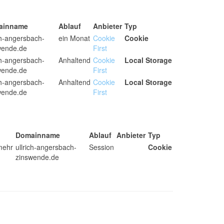
ainname
Ablauf
Anbieter
Typ
ch-angersbach-
ein Monat
Cookie
Cookie
wende.de
First
ch-angersbach-
Anhaltend
Cookie
Local Storage
wende.de
First
ch-angersbach-
Anhaltend
Cookie
Local Storage
wende.de
First
Domainname
Ablauf
Anbieter
Typ
mehr
ullrich-angersbach-
Session
Cookie
zinswende.de